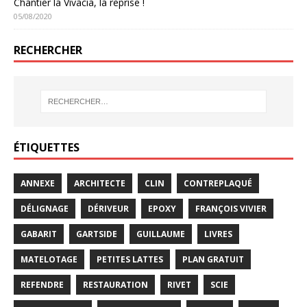
Chantier la Vivacia, la reprise !
05/08/2020
RECHERCHER
ÉTIQUETTES
ANNEXE
ARCHITECTE
CLIN
CONTREPLAQUÉ
DÉLIGNAGE
DÉRIVEUR
EPOXY
FRANÇOIS VIVIER
GABARIT
GARTSIDE
GUILLAUME
LIVRES
MATELOTAGE
PETITES LATTES
PLAN GRATUIT
REFENDRE
RESTAURATION
RIVET
SCIE