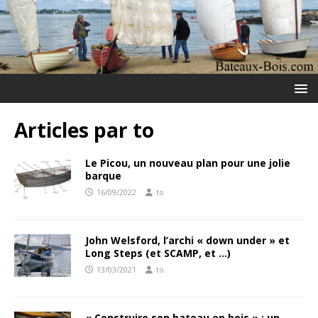
Articles par
to
Le Picou, un nouveau plan pour une jolie
barque
16/09/2022
to
John Welsford, l’archi « down under » et
Long Steps (et SCAMP, et …)
13/03/2021
to
« Construire son bateau en bois » : un