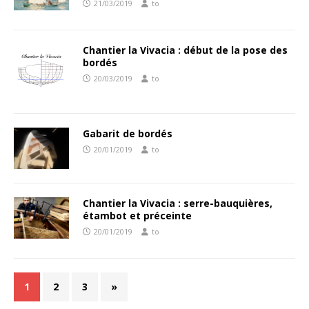
21/03/2019
to
Chantier la Vivacia : début de la pose des
bordés
20/03/2019
to
Gabarit de bordés
20/01/2019
to
Chantier la Vivacia : serre-bauquières,
étambot et préceinte
20/01/2019
to
1
2
3
»